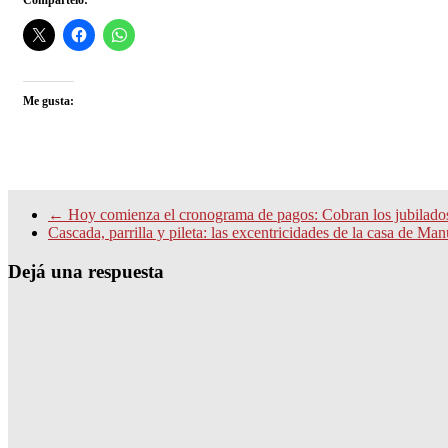
Compártelo:
Me gusta:
←
Hoy comienza el cronograma de pagos: Cobran los jubilados 
Cascada, parrilla y pileta: las excentricidades de la casa de M
Dejá una respuesta