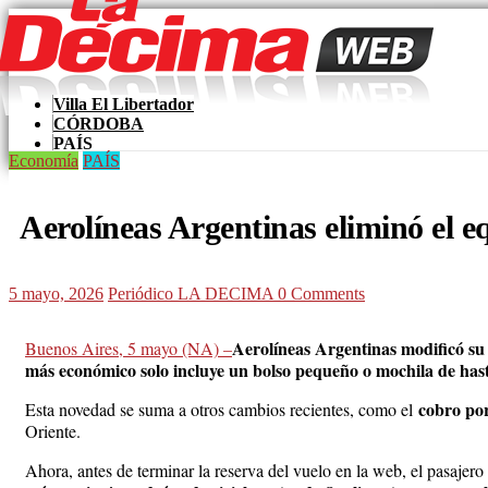
Skip
to
content
Villa El Libertador
CÓRDOBA
LaDecima
PAÍS
Economía
PAÍS
MUNDO
Zona Sur
Aerolíneas Argentinas eliminó el eq
5 mayo, 2026
Periódico LA DECIMA
0 Comments
Aerolíneas Argentinas modificó su 
Buenos Aires, 5 mayo (NA) –
más económico solo incluye un bolso pequeño o mochila de hasta
cobro por
Esta novedad se suma a otros cambios recientes, como el
Oriente.
Ahora, antes de terminar la reserva del vuelo en la web, el pasajero