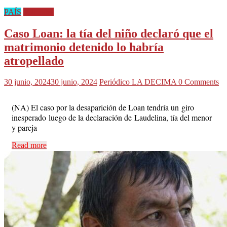
PAÍS
Policiales
Caso Loan: la tía del niño declaró que el
matrimonio detenido lo habría
atropellado
30 junio, 2024
30 junio, 2024
Periódico LA DECIMA
0 Comments
(NA) El caso por la desaparición de Loan tendría un giro
inesperado luego de la declaración de Laudelina, tía del menor
y pareja
Read more