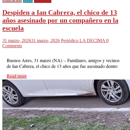
Educación
PAÍS
Policiales
Despiden a Ian Cabrera, el chico de 13
años asesinado por un compañero en la
escuela
31 marzo, 2026
31 marzo, 2026
Periódico LA DECIMA
0
Comments
Buenos Aires, 31 marzo (NA) – Familiares, amigos y vecinos
de Ian Cabrera, el chico de 13 años que fue asesinado dentro
Read more