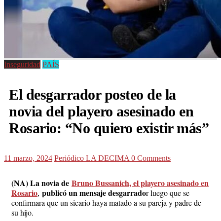
Inseguridad
PAÍS
El desgarrador posteo de la
novia del playero asesinado en
Rosario: “No quiero existir más”
11 marzo, 2024
Periódico LA DECIMA
0 Comments
(NA) La novia de
Bruno Bussanich, el playero asesinado en
Rosario
publicó un mensaje desgarrado
,
r luego que se
confirmara que un sicario haya matado a su pareja y padre de
su hijo.