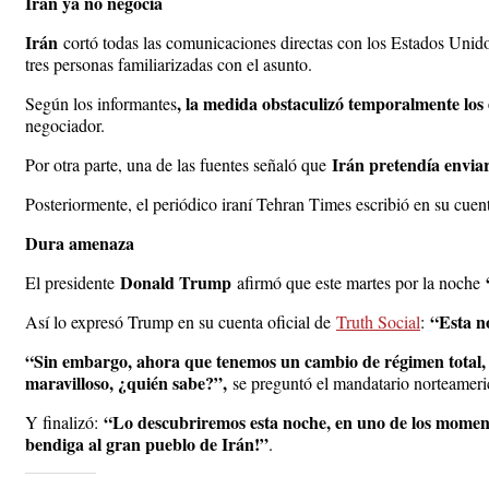
Irán ya no negocia
Irán
cortó todas las comunicaciones directas con los Estados Unid
tres personas familiarizadas con el asunto.
, la medida obstaculizó temporalmente los
Según los informantes
negociador.
Irán pretendía enviar
Por otra parte, una de las fuentes señaló que
Posteriormente, el periódico iraní Tehran Times escribió en su cuen
Dura amenaza
Donald Trump
El presidente
afirmó que este martes por la noche
“Esta n
Así lo expresó Trump en su cuenta oficial de
Truth Social
:
“Sin embargo, ahora que tenemos un cambio de régimen total, d
maravilloso, ¿quién sabe?”,
se preguntó el mandatario norteamer
“Lo descubriremos esta noche, en uno de los momento
Y finalizó:
bendiga al gran pueblo de Irán!”
.