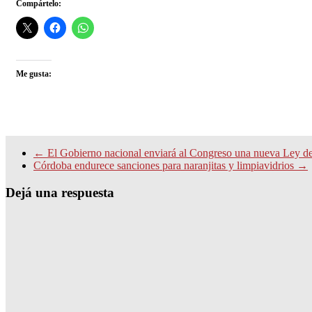
Compártelo:
Me gusta:
←
El Gobierno nacional enviará al Congreso una nueva Ley d
Córdoba endurece sanciones para naranjitas y limpiavidrios
→
Dejá una respuesta