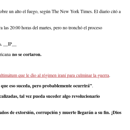
obre un alto el fuego, según The New York Times. El diario citó a
ara las 20:00 horas del martes, pero no tronchó el proceso
.
__IP__
no se cortaron.
ricana
ultimátum que le dio al régimen iraní para culminar la guerra
.
o que eso suceda, pero probablemente ocurrirá”
.
alizadas, tal vez pueda suceder algo revolucionario
ños de extorsión, corrupción y muerte llegarán a su fin. ¡Dios