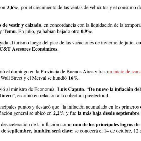
3,6%
con
, por el crecimiento de las ventas de vehículos y el consumo d
 de vestir y calzado
, en concordancia con la liquidación de la tempora
Temu
0,9%
y
. En julio, ya habían bajado otro
.
co
igada al turismo luego del pico de las vacaciones de invierno de julio,
C&T Asesores Económicos
.
frió el domingo en la Provincia de Buenos Aires y tras
un inicio de sem
16%
 Wall Street y el Merval se hundió
.
Luis Caputo
De nuevo la inflación de
ogió al ministro de Economía,
. “
dinero
”, escribió en relación a la cobertura preelectoral.
principales puntos y destacó que “la inflación acumulada en los primeros
2,2%
la más baja desde septiembre
flación general se ubicó en
y fue
uno de los principales logros de 
 desaceleración de la inflación como
 de septiembre, también será clave
: se conocerá el 14 de octubre, 12 d