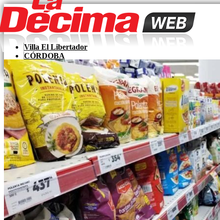
Skip
to
content
Villa El Libertador
CÓRDOBA
LaDecima
PAÍS
MUNDO
Zona Sur