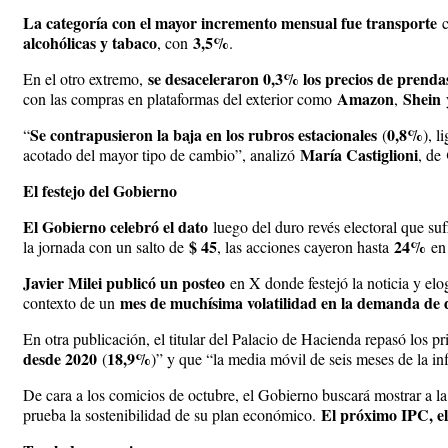
La categoría con el mayor incremento mensual fue transporte
alcohólicas y tabaco
3,5%
, con
.
se desaceleraron 0,3% los precios de prendas
En el otro extremo,
Amazon
Shein
con las compras en plataformas del exterior como
,
Se contrapusieron la baja en los rubros estacionales
0,8%
“
(
), l
María Castiglioni
acotado del mayor tipo de cambio”, analizó
, de
El festejo del Gobierno
El Gobierno celebró el dato
luego del duro revés electoral que su
$ 45
24%
la jornada con un salto de
, las acciones cayeron hasta
en
Javier Milei publicó un posteo
en X donde festejó la noticia y el
mes de muchísima volatilidad en la demanda de 
contexto de un
En otra publicación, el titular del Palacio de Hacienda repasó los 
desde 2020
18,9%
(
)” y que “la media móvil de seis meses de la in
De cara a los comicios de octubre, el Gobierno buscará mostrar a la
El próximo IPC, el
prueba la sostenibilidad de su plan económico.