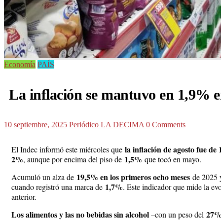
Economía
PAÍS
La inflación se mantuvo en 1,9% en
10 septiembre, 2025
Periódico LA DECIMA
0 Comments
la inflación de agosto fue de
El Indec informó este miércoles que
2%
1,5%
, aunque por encima del piso de
que tocó en mayo.
19,5% en los primeros ocho meses
Acumuló un alza de
de 2025 
1,7%
cuando registró una marca de
. Este indicador que mide la evo
anterior.
Los alimentos y las no bebidas sin alcohol
27
–con un peso del