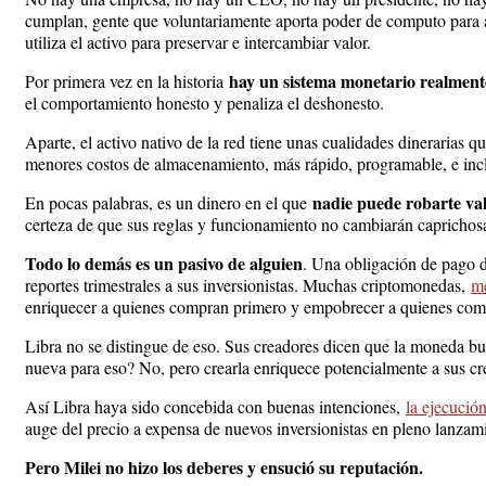
cumplan, gente que voluntariamente aporta poder de computo para as
utiliza el activo para preservar e intercambiar valor.
hay un sistema monetario realmente
Por primera vez en la historia
el comportamiento honesto y penaliza el deshonesto.
Aparte, el activo nativo de la red tiene unas cualidades dinerarias q
menores costos de almacenamiento, más rápido, programable, e incl
nadie puede robarte val
En pocas palabras, es un dinero en el que
certeza de que sus reglas y funcionamiento no cambiarán caprichos
Todo lo demás es un pasivo de alguien
. Una obligación de pago d
reportes trimestrales a sus inversionistas. Muchas criptomonedas,
m
enriquecer a quienes compran primero y empobrecer a quienes co
Libra no se distingue de eso. Sus creadores dicen que la moneda b
nueva para eso? No, pero crearla enriquece potencialmente a sus c
Así Libra haya sido concebida con buenas intenciones,
la ejecució
auge del precio a expensa de nuevos inversionistas en pleno lanzam
Pero Milei no hizo los deberes y ensució su reputación.