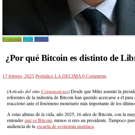
Economía
PAÍS
Política
¿Por qué Bitcoin es distinto de Li
17 febrero, 2025
Periódico LA DECIMA
0 Comments
(Artículo del sitio
Criptonoticias
)
Desde que Milei asumió la preside
referentes de la industria de Bitcoin han querido acercarse a él para 
reaccionó ante el fenómeno monetario más importante de los últimos
A estas alturas de la vida, año 2025, 16 años de Bitcoin, con la m
entender
qué es Bitcoin
, menos si eres un presidente. Tampoco pued
audiencia de la
escuela de economía austríaca
.