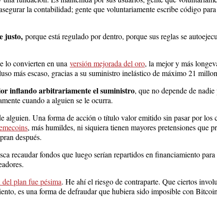
egurar la contabilidad; gente que voluntariamente escribe código para 
 justo,
porque está regulado por dentro, porque sus reglas se autoejecut
ue lo convierten en una
versión mejorada del oro
, la mejor y más longev
uso más escaso, gracias a su suministro inelástico de máximo 21 millo
or inflando arbitrariamente el suministro
, que no depende de nadie 
amente cuando a alguien se le ocurra.
e alguien. Una forma de acción o título valor emitido sin pasar por los
emecoins
, más humildes, ni siquiera tienen mayores pretensiones que p
mpran después.
usca recaudar fondos que luego serían repartidos en financiamiento pa
readores.
n del plan fue pésima
. He ahí el riesgo de contraparte. Que ciertos in
iento, es una forma de defraudar que hubiera sido imposible con Bitcoi