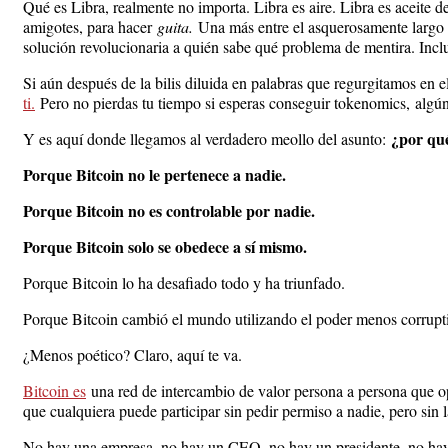
Qué es Libra, realmente no importa. Libra es aire. Libra es aceite d
amigotes, para hacer
guita.
Una más entre el asquerosamente largo n
solución revolucionaria a quién sabe qué problema de mentira. Inclu
Si aún después de la bilis diluida en palabras que regurgitamos en 
ti.
Pero no pierdas tu tiempo si esperas conseguir tokenomics, algún 
¿por qué
Y es aquí donde llegamos al verdadero meollo del asunto:
Porque Bitcoin no le pertenece a nadie.
Porque Bitcoin no es controlable por nadie.
Porque Bitcoin solo se obedece a sí mismo.
Porque Bitcoin lo ha desafiado todo y ha triunfado.
Porque Bitcoin cambió el mundo utilizando el poder menos corrupt
¿Menos poético? Claro, aquí te va.
Bitcoin es
una red de intercambio de valor persona a persona que op
que cualquiera puede participar sin pedir permiso a nadie, pero sin 
No hay una empresa, no hay un CEO, no hay un presidente, no hay u