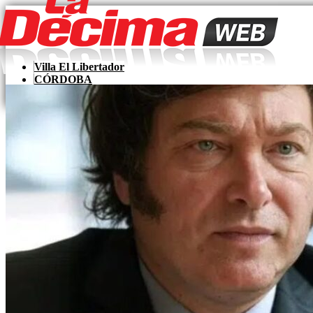
Skip
to
content
Villa El Libertador
CÓRDOBA
LaDecima
PAÍS
MUNDO
Zona Sur