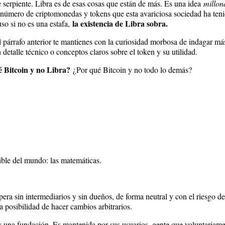
e serpiente. Libra es de esas cosas que están de más. Es una idea
millon
úmero de criptomonedas y tokens que esta avariciosa sociedad ha tenido
la existencia de Libra sobra.
so si no es una estafa,
el párrafo anterior te mantienes con la curiosidad morbosa de indagar má
detalle técnico o conceptos claros sobre el token y su utilidad.
 Bitcoin y no Libra?
¿Por qué Bitcoin y no todo lo demás?
ible del mundo: las matemáticas.
era sin intermediarios y sin dueños, de forma neutral y con el riesgo de
la posibilidad de hacer cambios arbitrarios.
na fundación. Es mantenida por sus usuarios, gente que voluntariamente