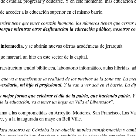
d de estudiar, progresar y educarse. Y en este momento, más educación 
de acceder a la educación superior en el mismo barrio.
perávit tiene que tener corazón humano, los números tienen que cerrar
orque mientras otros desfinancian la educación pública, nosotros co
n intermedia
, y se abrirán nuevas ofertas académicas de jerarquía.
ue marcará un hito en este sector de la capital.
fraestructura tendrá biblioteca, laboratorio informático, aulas híbridas, a
o que va a transformar la realidad de los pueblos de la zona sur. La me
ersitario, mi hijo el profesional.
Y la van a ver acá en el barrio. La di
mejor forma que celebrar el día de la patria, que haciendo patria.
Y 
e la educación, va a tener un lugar en Villa el Libertador”.
ma a las comprometidas en Arroyito, Morteros, San Francisco, Las Varil
, y a la inaugurada en mayo en Bell Ville.
ara nosotros en Córdoba la revolución implica transformación y camb
si hay revolución hay derechos, y también en la educación superior. Se