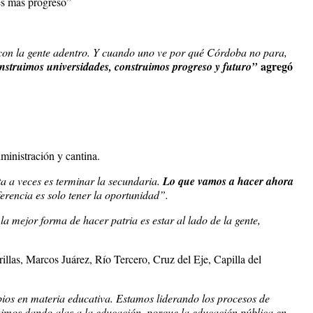
es más progreso”
 con la gente adentro. Y cuando uno ve por qué Córdoba no para,
agregó
nstruimos universidades, construimos progreso y futuro”
dministración y cantina.
ta a veces es terminar la secundaria.
Lo que vamos a hacer ahora
ferencia es solo tener la oportunidad”.
la mejor forma de hacer patria es estar al lado de la gente,
las, Marcos Juárez, Río Tercero, Cruz del Eje, Capilla del
ios en materia educativa. Estamos liderando los procesos de
guimos dando alas a la educación, porque la educación pública en