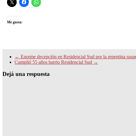
Me gusta:
←
Enorme decepción en Residencial Sud por la repentina suspen
Cumplió 55 años barrio Residencial Sud
→
Dejá una respuesta