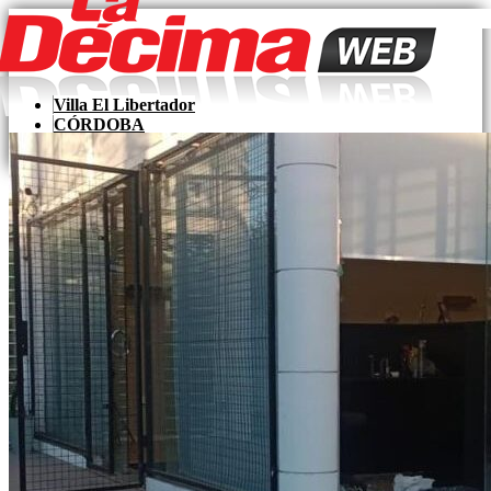
Skip
to
content
Villa El Libertador
CÓRDOBA
LaDecima
PAÍS
MUNDO
Zona Sur